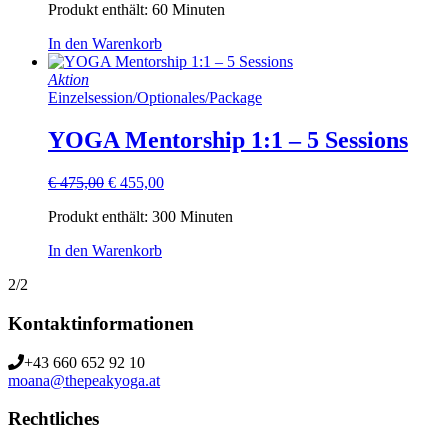
Produkt enthält: 60
Minuten
In den Warenkorb
Aktion
Einzelsession
/
Optionales
/
Package
YOGA Mentorship 1:1 – 5 Sessions
Ursprünglicher
Aktueller
€
475,00
€
455,00
Preis
Preis
Produkt enthält: 300
Minuten
war:
ist:
€ 475,00
€ 455,00.
In den Warenkorb
2/2
Kontaktinformationen
+43 660 652 92 10
moana@thepeakyoga.at
Rechtliches