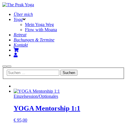
Über mich
Yoga
Mein Yoga Weg
Flow with Moana
Retreat
Buchungen & Termine
Kontakt
Suchen
Hauptmenü
Einzelsession
/
Optionales
YOGA Mentorship 1:1
€
95,00