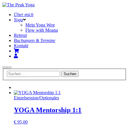
Über mich
Yoga
Mein Yoga Weg
Flow with Moana
Retreat
Buchungen & Termine
Kontakt
Suchen
Hauptmenü
Einzelsession
/
Optionales
YOGA Mentorship 1:1
€
95,00