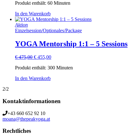
Produkt enthält: 60
Minuten
In den Warenkorb
Aktion
Einzelsession
/
Optionales
/
Package
YOGA Mentorship 1:1 – 5 Sessions
Ursprünglicher
Aktueller
€
475,00
€
455,00
Preis
Preis
Produkt enthält: 300
Minuten
war:
ist:
€ 475,00
€ 455,00.
In den Warenkorb
2/2
Kontaktinformationen
+43 660 652 92 10
moana@thepeakyoga.at
Rechtliches